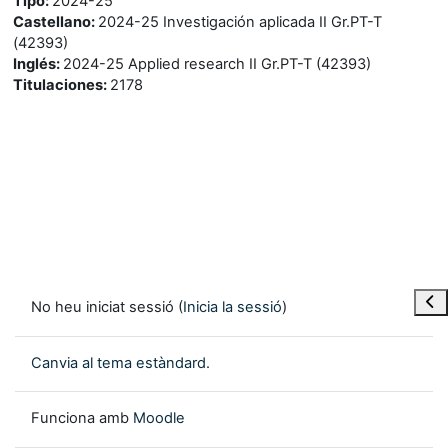
Tipo
:
2024-25
Castellano
:
2024-25 Investigación aplicada II Gr.PT-T
(42393)
Inglés
:
2024-25 Applied research II Gr.PT-T (42393)
Titulaciones
:
2178
Obre
No heu iniciat sessió (
Inicia la sessió
)
Canvia al tema estàndard.
Funciona amb
Moodle