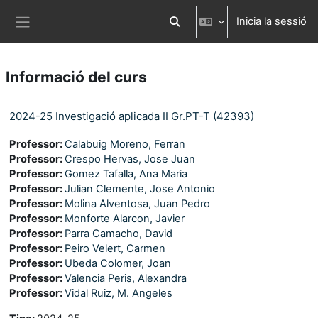
Ves al contingut principal
Inicia la sessió
Commuta l'entrada de la cerca
Panell lateral
Informació del curs
2024-25 Investigació aplicada II Gr.PT-T (42393)
Professor:
Calabuig Moreno, Ferran
Professor:
Crespo Hervas, Jose Juan
Professor:
Gomez Tafalla, Ana Maria
Professor:
Julian Clemente, Jose Antonio
Professor:
Molina Alventosa, Juan Pedro
Professor:
Monforte Alarcon, Javier
Professor:
Parra Camacho, David
Professor:
Peiro Velert, Carmen
Professor:
Ubeda Colomer, Joan
Professor:
Valencia Peris, Alexandra
Professor:
Vidal Ruiz, M. Angeles