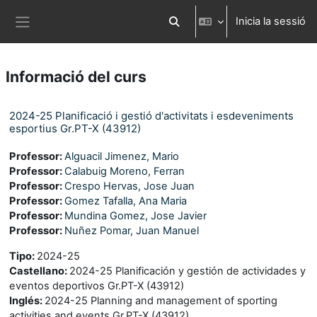
Ves al contingut principal
Inicia la sessió
Commuta l'entrada de la cerca
Panell lateral
Informació del curs
2024-25 Planificació i gestió d'activitats i esdeveniments
esportius Gr.PT-X (43912)
Professor:
Alguacil Jimenez, Mario
Professor:
Calabuig Moreno, Ferran
Professor:
Crespo Hervas, Jose Juan
Professor:
Gomez Tafalla, Ana Maria
Professor:
Mundina Gomez, Jose Javier
Professor:
Nuñez Pomar, Juan Manuel
Tipo
:
2024-25
Castellano
:
2024-25 Planificación y gestión de actividades y
eventos deportivos Gr.PT-X (43912)
Inglés
:
2024-25 Planning and management of sporting
activities and events Gr.PT-X (43912)