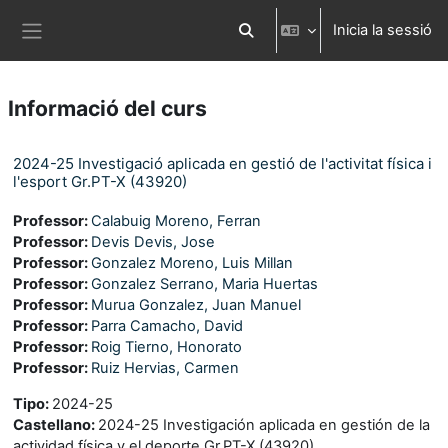
Ves al contingut principal
Inicia la sessió
Commuta l'entrada de la cerca
Panell lateral
Informació del curs
2024-25 Investigació aplicada en gestió de l'activitat física i
l'esport Gr.PT-X (43920)
Professor:
Calabuig Moreno, Ferran
Professor:
Devis Devis, Jose
Professor:
Gonzalez Moreno, Luis Millan
Professor:
Gonzalez Serrano, Maria Huertas
Professor:
Murua Gonzalez, Juan Manuel
Professor:
Parra Camacho, David
Professor:
Roig Tierno, Honorato
Professor:
Ruiz Hervias, Carmen
Tipo
:
2024-25
Castellano
:
2024-25 Investigación aplicada en gestión de la
actividad física y el deporte Gr.PT-X (43920)