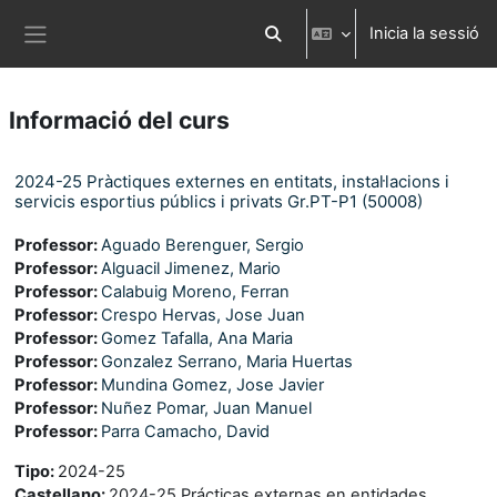
Ves al contingut principal
Inicia la sessió
Commuta l'entrada de la cerca
Panell lateral
Informació del curs
2024-25 Pràctiques externes en entitats, instal·lacions i
servicis esportius públics i privats Gr.PT-P1 (50008)
Professor:
Aguado Berenguer, Sergio
Professor:
Alguacil Jimenez, Mario
Professor:
Calabuig Moreno, Ferran
Professor:
Crespo Hervas, Jose Juan
Professor:
Gomez Tafalla, Ana Maria
Professor:
Gonzalez Serrano, Maria Huertas
Professor:
Mundina Gomez, Jose Javier
Professor:
Nuñez Pomar, Juan Manuel
Professor:
Parra Camacho, David
Tipo
:
2024-25
Castellano
:
2024-25 Prácticas externas en entidades,