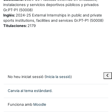
instalaciones y servicios deportivos públicos y privados
Gr.PT-P1 (50008)
Inglés
:
2024-25 External Internships in public and private
sports institutions, facilities and services Gr.PT-P1 (50008)
Titulaciones
:
2179
Obre
No heu iniciat sessió (
Inicia la sessió
)
Canvia al tema estàndard.
Funciona amb
Moodle