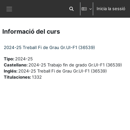
Ves al contingut principal
Inicia la sessió
Commuta l'entrada de la cerca
Panell lateral
Informació del curs
2024-25 Treball Fi de Grau Gr.UI-F1 (36539)
Tipo
:
2024-25
Castellano
:
2024-25 Trabajo fin de grado Gr.UI-F1 (36539)
Inglés
:
2024-25 Treball Fi de Grau Gr.UI-F1 (36539)
Titulaciones
:
1332