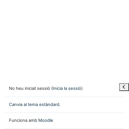
Obre
No heu iniciat sessió (
Inicia la sessió
)
Canvia al tema estàndard.
Funciona amb
Moodle