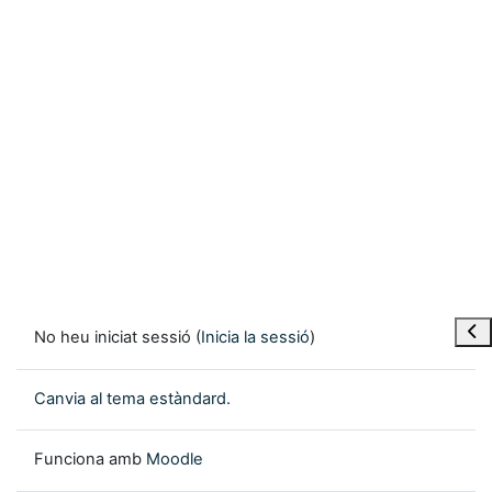
Obre
No heu iniciat sessió (
Inicia la sessió
)
Canvia al tema estàndard.
Funciona amb
Moodle