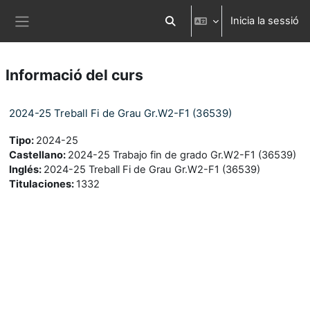
Ves al contingut principal
Inicia la sessió
Commuta l'entrada de la cerca
Panell lateral
Informació del curs
2024-25 Treball Fi de Grau Gr.W2-F1 (36539)
Tipo
:
2024-25
Castellano
:
2024-25 Trabajo fin de grado Gr.W2-F1 (36539)
Inglés
:
2024-25 Treball Fi de Grau Gr.W2-F1 (36539)
Titulaciones
:
1332