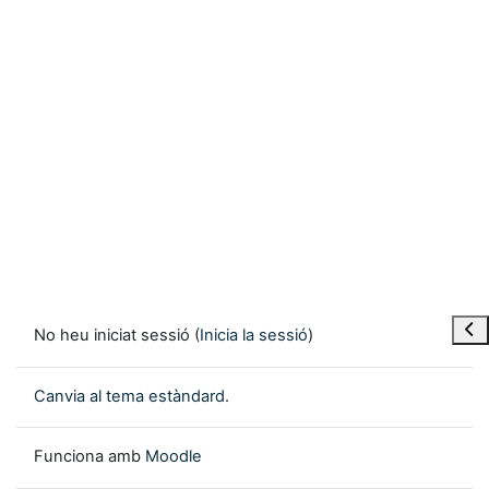
Obre
No heu iniciat sessió (
Inicia la sessió
)
Canvia al tema estàndard.
Funciona amb
Moodle