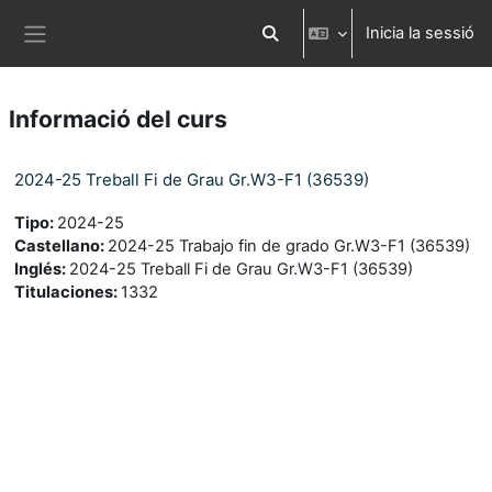
Ves al contingut principal
Inicia la sessió
Commuta l'entrada de la cerca
Panell lateral
Informació del curs
2024-25 Treball Fi de Grau Gr.W3-F1 (36539)
Tipo
:
2024-25
Castellano
:
2024-25 Trabajo fin de grado Gr.W3-F1 (36539)
Inglés
:
2024-25 Treball Fi de Grau Gr.W3-F1 (36539)
Titulaciones
:
1332