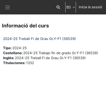
Ves al contingut principal
Inicia la sessió
Commuta l'entrada de la cerca
Panell lateral
Informació del curs
2024-25 Treball Fi de Grau Gr.Y-F1 (36539)
Tipo
:
2024-25
Castellano
:
2024-25 Trabajo fin de grado Gr.Y-F1 (36539)
Inglés
:
2024-25 Treball Fi de Grau Gr.Y-F1 (36539)
Titulaciones
:
1332