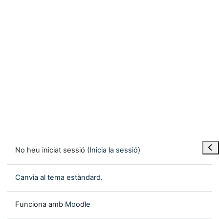
Obre
No heu iniciat sessió (
Inicia la sessió
)
Canvia al tema estàndard.
Funciona amb
Moodle