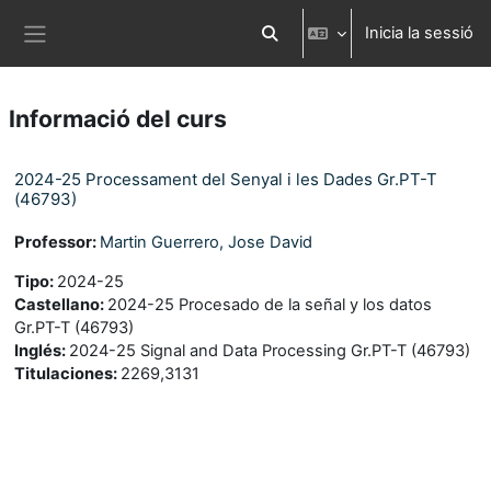
Ves al contingut principal
Inicia la sessió
Commuta l'entrada de la cerca
Panell lateral
Informació del curs
2024-25 Processament del Senyal i les Dades Gr.PT-T
(46793)
Professor:
Martin Guerrero, Jose David
Tipo
:
2024-25
Castellano
:
2024-25 Procesado de la señal y los datos
Gr.PT-T (46793)
Inglés
:
2024-25 Signal and Data Processing Gr.PT-T (46793)
Titulaciones
:
2269,3131