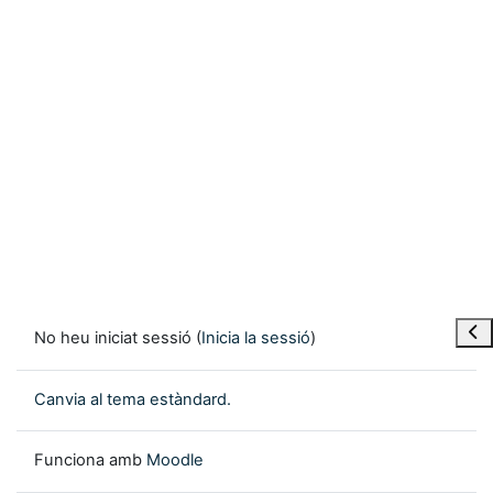
Obre
No heu iniciat sessió (
Inicia la sessió
)
Canvia al tema estàndard.
Funciona amb
Moodle