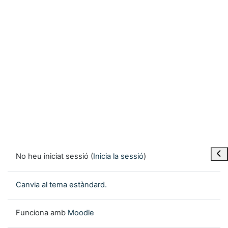
Obre
No heu iniciat sessió (
Inicia la sessió
)
Canvia al tema estàndard.
Funciona amb
Moodle