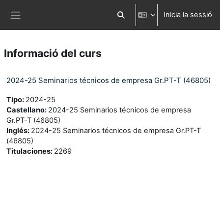
Ves al contingut principal
Inicia la sessió
Commuta l'entrada de la cerca
Panell lateral
Informació del curs
2024-25 Seminarios técnicos de empresa Gr.PT-T (46805)
Tipo
:
2024-25
Castellano
:
2024-25 Seminarios técnicos de empresa
Gr.PT-T (46805)
Inglés
:
2024-25 Seminarios técnicos de empresa Gr.PT-T
(46805)
Titulaciones
:
2269