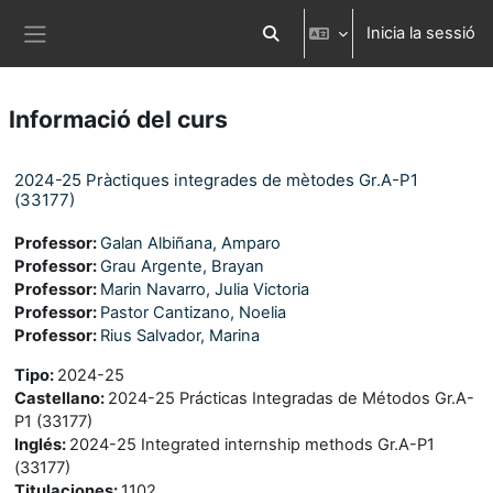
Ves al contingut principal
Inicia la sessió
Commuta l'entrada de la cerca
Panell lateral
Informació del curs
2024-25 Pràctiques integrades de mètodes Gr.A-P1
(33177)
Professor:
Galan Albiñana, Amparo
Professor:
Grau Argente, Brayan
Professor:
Marin Navarro, Julia Victoria
Professor:
Pastor Cantizano, Noelia
Professor:
Rius Salvador, Marina
Tipo
:
2024-25
Castellano
:
2024-25 Prácticas Integradas de Métodos Gr.A-
P1 (33177)
Inglés
:
2024-25 Integrated internship methods Gr.A-P1
(33177)
Titulaciones
:
1102