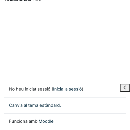
Obre
No heu iniciat sessió (
Inicia la sessió
)
Canvia al tema estàndard.
Funciona amb
Moodle