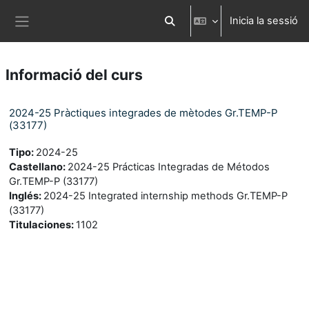
Ves al contingut principal
Inicia la sessió
Commuta l'entrada de la cerca
Panell lateral
Informació del curs
2024-25 Pràctiques integrades de mètodes Gr.TEMP-P
(33177)
Tipo
:
2024-25
Castellano
:
2024-25 Prácticas Integradas de Métodos
Gr.TEMP-P (33177)
Inglés
:
2024-25 Integrated internship methods Gr.TEMP-P
(33177)
Titulaciones
:
1102