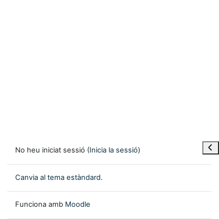
Obre
No heu iniciat sessió (
Inicia la sessió
)
Canvia al tema estàndard.
Funciona amb
Moodle