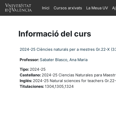
Ves al contingut principal
Inici
Cursos arxivats
La Meua UV
A
Informació del curs
2024-25 Ciències naturals per a mestres Gr.22-X (3
Professor:
Sabater Blasco, Ana Maria
Tipo
:
2024-25
Castellano
:
2024-25 Ciencias Naturales para Maestr
Inglés
:
2024-25 Natural sciences for teachers Gr.22
Titulaciones
:
1304,1305,1324