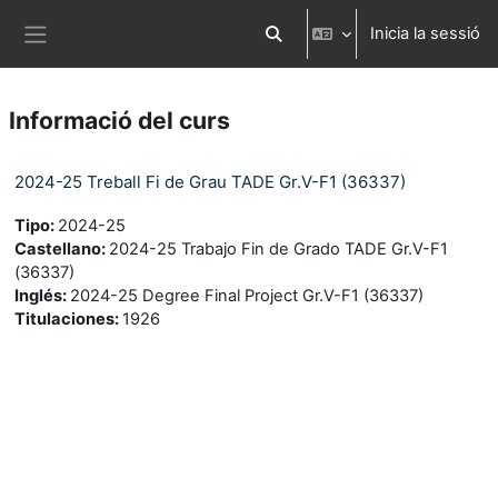
Ves al contingut principal
Inicia la sessió
Commuta l'entrada de la cerca
Panell lateral
Informació del curs
2024-25 Treball Fi de Grau TADE Gr.V-F1 (36337)
Tipo
:
2024-25
Castellano
:
2024-25 Trabajo Fin de Grado TADE Gr.V-F1
(36337)
Inglés
:
2024-25 Degree Final Project Gr.V-F1 (36337)
Titulaciones
:
1926