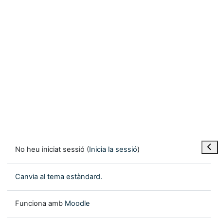
Obre
No heu iniciat sessió (
Inicia la sessió
)
Canvia al tema estàndard.
Funciona amb
Moodle