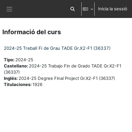
Ves al contingut principal
Inicia la sessió
Commuta l'entrada de la cerca
Panell lateral
Informació del curs
2024-25 Treball Fi de Grau TADE Gr.X2-F1 (36337)
Tipo
:
2024-25
Castellano
:
2024-25 Trabajo Fin de Grado TADE Gr.X2-F1
(36337)
Inglés
:
2024-25 Degree Final Project Gr.X2-F1 (36337)
Titulaciones
:
1926