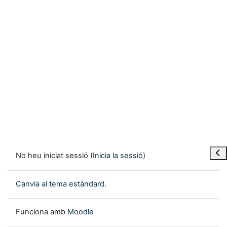
Obre
No heu iniciat sessió (
Inicia la sessió
)
Canvia al tema estàndard.
Funciona amb
Moodle