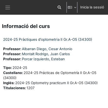
Ves al contingut principal
Inicia la sessió
Commuta l'entrada de la cerca
Panell lateral
Informació del curs
2024-25 Pràctiques d'optometria II Gr.A-O5 (34300)
Professor:
Albarran Diego, Cesar Antonio
Professor:
Montalt Rodrigo, Juan Carlos
Professor:
Porcar Izquierdo, Esteban
Tipo
:
2024-25
Castellano
:
2024-25 Prácticas de Optometría II Gr.A-O5
(34300)
Inglés
:
2024-25 Optometry practicum II Gr.A-O5 (34300)
Titulaciones
:
1207