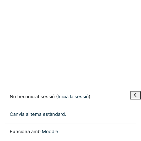
Obre
No heu iniciat sessió (
Inicia la sessió
)
Canvia al tema estàndard.
Funciona amb
Moodle