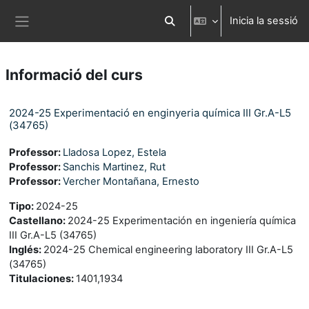
Ves al contingut principal
Inicia la sessió
Commuta l'entrada de la cerca
Panell lateral
Informació del curs
2024-25 Experimentació en enginyeria química III Gr.A-L5
(34765)
Professor:
Lladosa Lopez, Estela
Professor:
Sanchis Martinez, Rut
Professor:
Vercher Montañana, Ernesto
Tipo
:
2024-25
Castellano
:
2024-25 Experimentación en ingeniería química
III Gr.A-L5 (34765)
Inglés
:
2024-25 Chemical engineering laboratory III Gr.A-L5
(34765)
Titulaciones
:
1401,1934