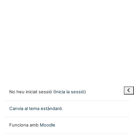
Obre
No heu iniciat sessió (
Inicia la sessió
)
Canvia al tema estàndard.
Funciona amb
Moodle