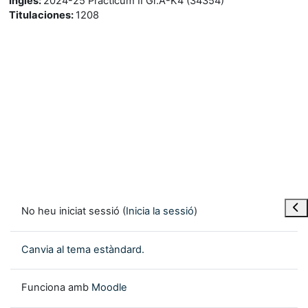
Inglés
:
2024-25 Practicum II Gr.A-K4 (34354)
Titulaciones
:
1208
Obre
No heu iniciat sessió (
Inicia la sessió
)
Canvia al tema estàndard.
Funciona amb
Moodle