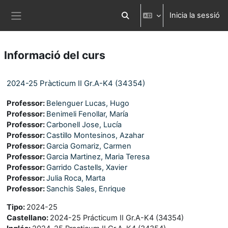
Ves al contingut principal
Inicia la sessió
Commuta l'entrada de la cerca
Panell lateral
Informació del curs
2024-25 Pràcticum II Gr.A-K4 (34354)
Professor:
Belenguer Lucas, Hugo
Professor:
Benimeli Fenollar, María
Professor:
Carbonell Jose, Lucía
Professor:
Castillo Montesinos, Azahar
Professor:
Garcia Gomariz, Carmen
Professor:
Garcia Martinez, Maria Teresa
Professor:
Garrido Castells, Xavier
Professor:
Julia Roca, Marta
Professor:
Sanchis Sales, Enrique
Tipo
:
2024-25
Castellano
:
2024-25 Prácticum II Gr.A-K4 (34354)