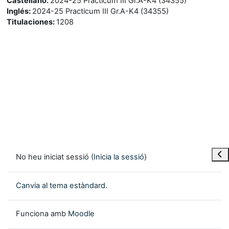
Castellano
:
2024-25 Prácticum III Gr.A-K4 (34355)
Inglés
:
2024-25 Practicum III Gr.A-K4 (34355)
Titulaciones
:
1208
Obre
No heu iniciat sessió (
Inicia la sessió
)
Canvia al tema estàndard.
Funciona amb
Moodle