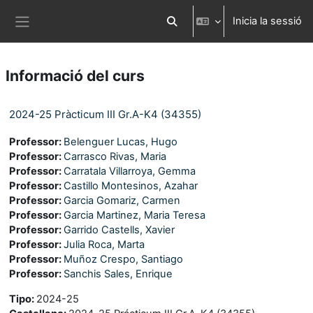
Ves al contingut principal
Inicia la sessió
Commuta l'entrada de la cerca
Panell lateral
Informació del curs
2024-25 Pràcticum III Gr.A-K4 (34355)
Professor:
Belenguer Lucas, Hugo
Professor:
Carrasco Rivas, Maria
Professor:
Carratala Villarroya, Gemma
Professor:
Castillo Montesinos, Azahar
Professor:
Garcia Gomariz, Carmen
Professor:
Garcia Martinez, Maria Teresa
Professor:
Garrido Castells, Xavier
Professor:
Julia Roca, Marta
Professor:
Muñoz Crespo, Santiago
Professor:
Sanchis Sales, Enrique
Tipo
:
2024-25