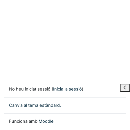
Obre
No heu iniciat sessió (
Inicia la sessió
)
Canvia al tema estàndard.
Funciona amb
Moodle