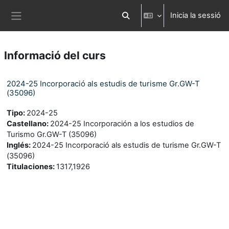
Ves al contingut principal
Inicia la sessió
Commuta l'entrada de la cerca
Panell lateral
Informació del curs
2024-25 Incorporació als estudis de turisme Gr.GW-T
(35096)
Tipo
:
2024-25
Castellano
:
2024-25 Incorporación a los estudios de
Turismo Gr.GW-T (35096)
Inglés
:
2024-25 Incorporació als estudis de turisme Gr.GW-T
(35096)
Titulaciones
:
1317,1926