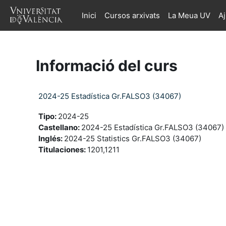
Ves al contingut principal
Inici
Cursos arxivats
La Meua UV
A
Informació del curs
2024-25 Estadística Gr.FALSO3 (34067)
Tipo
:
2024-25
Castellano
:
2024-25 Estadística Gr.FALSO3 (34067)
Inglés
:
2024-25 Statistics Gr.FALSO3 (34067)
Titulaciones
:
1201,1211