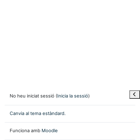
Obre
No heu iniciat sessió (
Inicia la sessió
)
Canvia al tema estàndard.
Funciona amb
Moodle