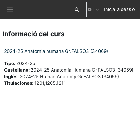
Ves al contingut principal
Inicia la sessió
Commuta l'entrada de la cerca
Panell lateral
Informació del curs
2024-25 Anatomia humana Gr.FALSO3 (34069)
Tipo
:
2024-25
Castellano
:
2024-25 Anatomía Humana Gr.FALSO3 (34069)
Inglés
:
2024-25 Human Anatomy Gr.FALSO3 (34069)
Titulaciones
:
1201,1205,1211