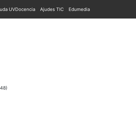
juda UVDocencia
Ajudes TIC
Edumedia
648)