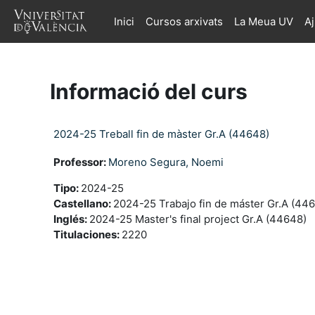
Ves al contingut principal
Inici
Cursos arxivats
La Meua UV
A
Informació del curs
2024-25 Treball fin de màster Gr.A (44648)
Professor:
Moreno Segura, Noemi
Tipo
:
2024-25
Castellano
:
2024-25 Trabajo fin de máster Gr.A (44
Inglés
:
2024-25 Master's final project Gr.A (44648)
Titulaciones
:
2220