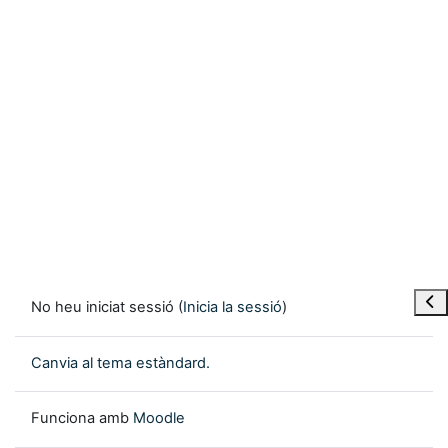
Obre
No heu iniciat sessió (
Inicia la sessió
)
Canvia al tema estàndard.
Funciona amb
Moodle