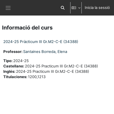
Ves al contingut principal
Inicia la sessió
Commuta l'entrada de la cerca
Panell lateral
Informació del curs
2024-25 Pràcticum III Gr.M2-C-E (34388)
Professor:
Santaines Borreda, Elena
Tipo
:
2024-25
Castellano
:
2024-25 Practicum III Gr.M2-C-E (34388)
Inglés
:
2024-25 Practicum III Gr.M2-C-E (34388)
Titulaciones
:
1200,1213