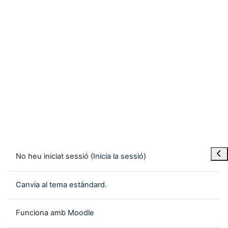
Obre
No heu iniciat sessió (
Inicia la sessió
)
Canvia al tema estàndard.
Funciona amb
Moodle