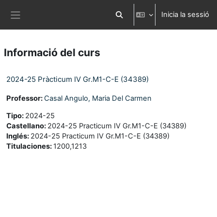
Ves al contingut principal
Inicia la sessió
Commuta l'entrada de la cerca
Panell lateral
Informació del curs
2024-25 Pràcticum IV Gr.M1-C-E (34389)
Professor:
Casal Angulo, Maria Del Carmen
Tipo
:
2024-25
Castellano
:
2024-25 Practicum IV Gr.M1-C-E (34389)
Inglés
:
2024-25 Practicum IV Gr.M1-C-E (34389)
Titulaciones
:
1200,1213