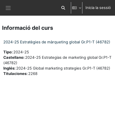
Ves al contingut principal
Inicia la sessió
Commuta l'entrada de la cerca
Panell lateral
Informació del curs
2024-25 Estratègies de màrqueting global Gr.P1-T (46782)
Tipo
:
2024-25
Castellano
:
2024-25 Estrategias de marketing global Gr.P1-T
(46782)
Inglés
:
2024-25 Global marketing strategies Gr.P1-T (46782)
Titulaciones
:
2268