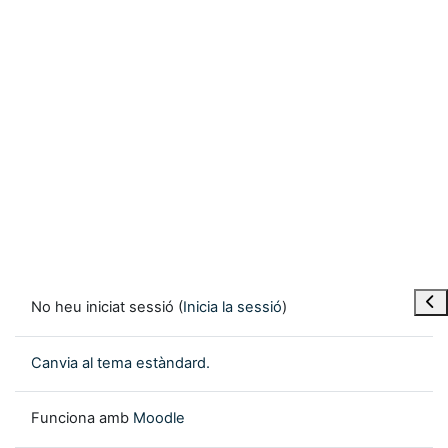
Obre
No heu iniciat sessió (
Inicia la sessió
)
Canvia al tema estàndard.
Funciona amb
Moodle