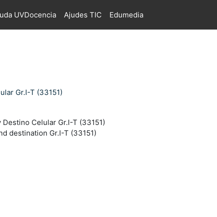
juda UVDocencia
Ajudes TIC
Edumedia
lular Gr.I-T (33151)
 Destino Celular Gr.I-T (33151)
nd destination Gr.I-T (33151)