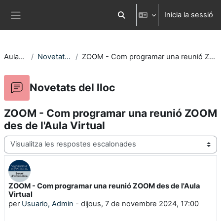
Ves al contingut principal
Inicia la sessió
Commuta l'entrada de la cerca
Panell lateral
AulaVirtual
Novetats del lloc
ZOOM - Com programar una reunió ZOOM des de l'Aula Virtual
Novetats del lloc
ZOOM - Com programar una reunió ZOOM
des de l'Aula Virtual
Mode de visualització
ZOOM - Com programar una reunió ZOOM des de l'Aula
Nombre de respostes: 0
Virtual
per
Usuario, Admin
-
dijous, 7 de novembre 2024, 17:00