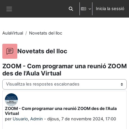
Ves al contingut principal
Inicia la sessió
Commuta l'entrada de la cerca
Panell lateral
AulaVirtual
Novetats del lloc
Novetats del lloc
ZOOM - Com programar una reunió ZOOM
des de l'Aula Virtual
Mode de visualització
ZOOM - Com programar una reunió ZOOM des de l'Aula
Nombre de respostes: 0
Virtual
per
Usuario, Admin
-
dijous, 7 de novembre 2024, 17:00