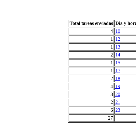
Total tareas enviadas
Dia y hor
4
10
1
12
1
13
2
14
1
15
1
17
2
18
4
19
3
20
2
21
6
23
27