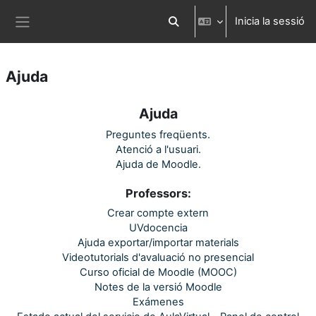
Ves al contingut principal
Inicia la sessió
Commuta l'entrada de la cerca
Panell lateral
Ajuda
Ajuda
Preguntes freqüents.
Atenció a l'usuari.
Ajuda de Moodle.
Professors:
Crear compte extern
UVdocencia
Ajuda exportar/importar materials
Videotutorials d'avaluació no presencial
Curso oficial de Moodle (MOOC)
Notes de la versió Moodle
Exámenes