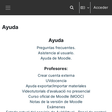
Salta al contenido principal
Acceder
Selector de búsqueda d
Panel lateral
Ayuda
Ayuda
Preguntas frecuentes.
Asistencia al usuario.
Ayuda de Moodle.
Profesores:
Crear cuenta externa
UVdocencia
Ayuda exportar/importar materiales
Videotutorials d'avaluació no presencial
Curso oficial de Moodle (MOOC)
Notas de la versión de Moodle
Exámenes