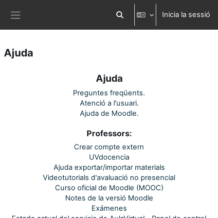
Ves al contingut principal
Inicia la sessió
Commuta l'entrada de la cerca
Panell lateral
Ajuda
Ajuda
Preguntes freqüents.
Atenció a l'usuari.
Ajuda de Moodle.
Professors:
Crear compte extern
UVdocencia
Ajuda exportar/importar materials
Videotutorials d'avaluació no presencial
Curso oficial de Moodle (MOOC)
Notes de la versió Moodle
Exámenes