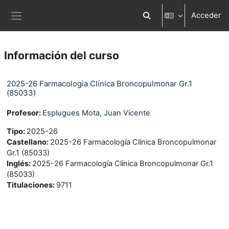
Salta al contenido principal
Acceder
Selector de búsqueda d
Panel lateral
Información del curso
2025-26 Farmacologia Clínica Broncopulmonar Gr.1
(85033)
Profesor:
Esplugues Mota, Juan Vicente
Tipo
:
2025-26
Castellano
:
2025-26 Farmacología Clínica Broncopulmonar
Gr.1 (85033)
Inglés
:
2025-26 Farmacología Clínica Broncopulmonar Gr.1
(85033)
Titulaciones
:
9711