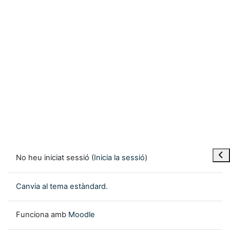
Obre
No heu iniciat sessió (
Inicia la sessió
)
Canvia al tema estàndard.
Funciona amb
Moodle