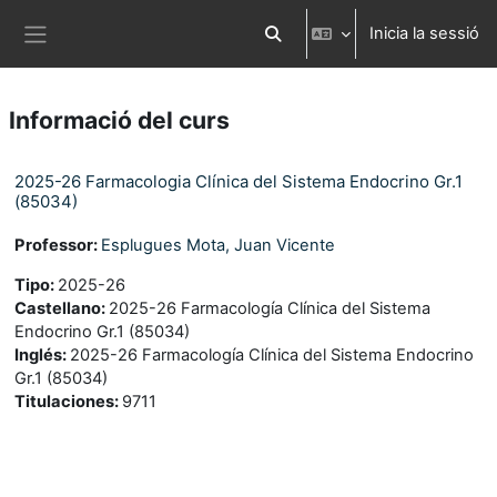
Ves al contingut principal
Inicia la sessió
Commuta l'entrada de la cerca
Panell lateral
Informació del curs
2025-26 Farmacologia Clínica del Sistema Endocrino Gr.1
(85034)
Professor:
Esplugues Mota, Juan Vicente
Tipo
:
2025-26
Castellano
:
2025-26 Farmacología Clínica del Sistema
Endocrino Gr.1 (85034)
Inglés
:
2025-26 Farmacología Clínica del Sistema Endocrino
Gr.1 (85034)
Titulaciones
:
9711