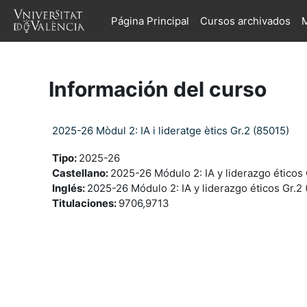
Salta al contenido principal
Página Principal
Cursos archivados
M
Información del curso
2025-26 Mòdul 2: IA i lideratge ètics Gr.2 (85015)
Tipo
:
2025-26
Castellano
:
2025-26 Módulo 2: IA y liderazgo éticos 
Inglés
:
2025-26 Módulo 2: IA y liderazgo éticos Gr.2
Titulaciones
:
9706,9713