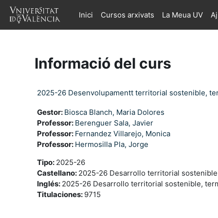
Ves al contingut principal
Inici
Cursos arxivats
La Meua UV
A
Informació del curs
2025-26 Desenvolupamentt territorial sostenible, ter
Gestor:
Biosca Blanch, Maria Dolores
Professor:
Berenguer Sala, Javier
Professor:
Fernandez Villarejo, Monica
Professor:
Hermosilla Pla, Jorge
Tipo
:
2025-26
Castellano
:
2025-26 Desarrollo territorial sostenible
Inglés
:
2025-26 Desarrollo territorial sostenible, ter
Titulaciones
:
9715