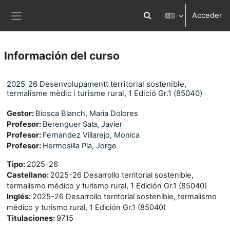
Salta al contenido principal
Acceder
Selector de búsqueda d
Panel lateral
Información del curso
2025-26 Desenvolupamentt territorial sostenible,
termalisme mèdic i turisme rural, 1 Edició Gr.1 (85040)
Gestor:
Biosca Blanch, Maria Dolores
Profesor:
Berenguer Sala, Javier
Profesor:
Fernandez Villarejo, Monica
Profesor:
Hermosilla Pla, Jorge
Tipo
:
2025-26
Castellano
:
2025-26 Desarrollo territorial sostenible,
termalismo médico y turismo rural, 1 Edición Gr.1 (85040)
Inglés
:
2025-26 Desarrollo territorial sostenible, termalismo
médico y turismo rural, 1 Edición Gr.1 (85040)
Titulaciones
:
9715