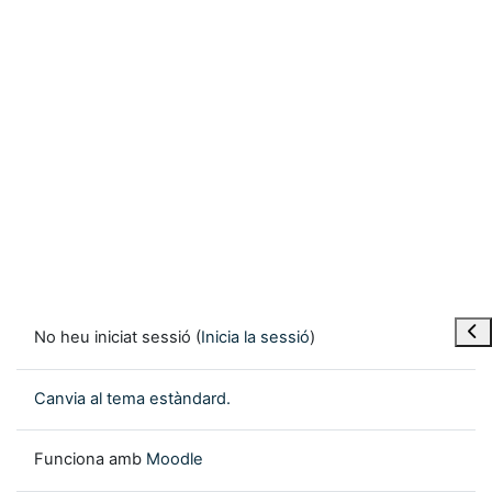
Obre
No heu iniciat sessió (
Inicia la sessió
)
Canvia al tema estàndard.
Funciona amb
Moodle