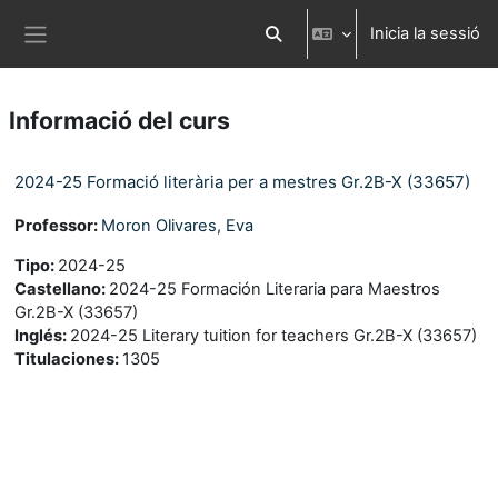
Ves al contingut principal
Inicia la sessió
Commuta l'entrada de la cerca
Panell lateral
Informació del curs
2024-25 Formació literària per a mestres Gr.2B-X (33657)
Professor:
Moron Olivares, Eva
Tipo
:
2024-25
Castellano
:
2024-25 Formación Literaria para Maestros
Gr.2B-X (33657)
Inglés
:
2024-25 Literary tuition for teachers Gr.2B-X (33657)
Titulaciones
:
1305