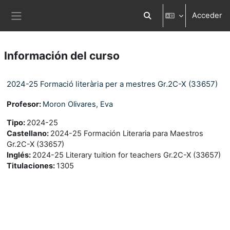
Salta al contenido principal
Acceder
Selector de búsqueda d
Panel lateral
Información del curso
2024-25 Formació literària per a mestres Gr.2C-X (33657)
Profesor:
Moron Olivares, Eva
Tipo
:
2024-25
Castellano
:
2024-25 Formación Literaria para Maestros
Gr.2C-X (33657)
Inglés
:
2024-25 Literary tuition for teachers Gr.2C-X (33657)
Titulaciones
:
1305