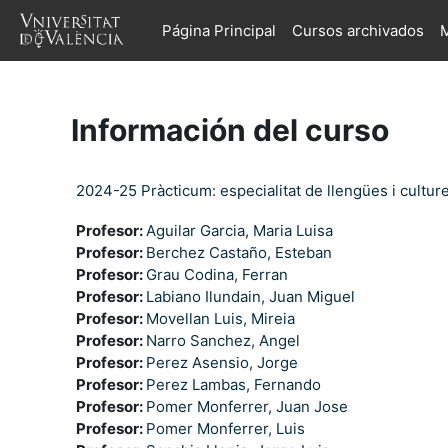
Salta al contenido principal
Página Principal
Cursos archivados
M
Información del curso
2024-25 Pràcticum: especialitat de llengües i cultur
Profesor:
Aguilar Garcia, Maria Luisa
Profesor:
Berchez Castaño, Esteban
Profesor:
Grau Codina, Ferran
Profesor:
Labiano Ilundain, Juan Miguel
Profesor:
Movellan Luis, Mireia
Profesor:
Narro Sanchez, Angel
Profesor:
Perez Asensio, Jorge
Profesor:
Perez Lambas, Fernando
Profesor:
Pomer Monferrer, Juan Jose
Profesor:
Pomer Monferrer, Luis