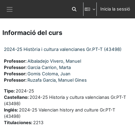
Ves al contingut principal
Inicia la sessió
Commuta l'entrada de la cerca
Panell lateral
Informació del curs
2024-25 Història i cultura valencianes Gr.PT-T (43498)
Professor:
Albaladejo Vivero, Manuel
Professor:
Garcia Carrion, Marta
Professor:
Gomis Coloma, Juan
Professor:
Ruzafa Garcia, Manuel Gines
Tipo
:
2024-25
Castellano
:
2024-25 Historia y cultura valencianas Gr.PT-T
(43498)
Inglés
:
2024-25 Valencian history and culture Gr.PT-T
(43498)
Titulaciones
:
2213