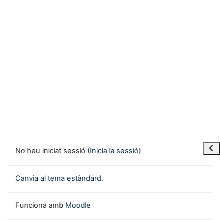
Obre
No heu iniciat sessió (
Inicia la sessió
)
Canvia al tema estàndard.
Funciona amb
Moodle