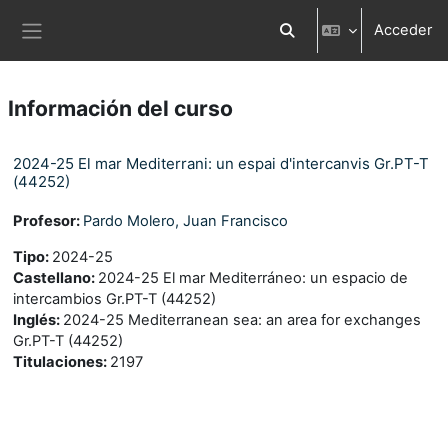
Salta al contenido principal
Acceder
Selector de búsqueda d
Panel lateral
Información del curso
2024-25 El mar Mediterrani: un espai d'intercanvis Gr.PT-T
(44252)
Profesor:
Pardo Molero, Juan Francisco
Tipo
:
2024-25
Castellano
:
2024-25 El mar Mediterráneo: un espacio de
intercambios Gr.PT-T (44252)
Inglés
:
2024-25 Mediterranean sea: an area for exchanges
Gr.PT-T (44252)
Titulaciones
:
2197