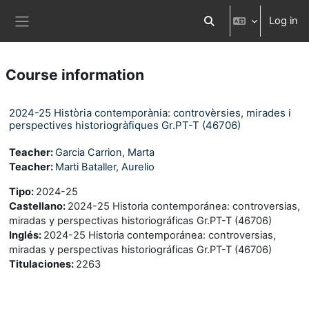
Skip to main content
Log in
Toggle search input
Side panel
Course information
2024-25 Història contemporània: controvèrsies, mirades i
perspectives historiogràfiques Gr.PT-T (46706)
Teacher:
Garcia Carrion, Marta
Teacher:
Marti Bataller, Aurelio
Tipo
:
2024-25
Castellano
:
2024-25 Historia contemporánea: controversias,
miradas y perspectivas historiográficas Gr.PT-T (46706)
Inglés
:
2024-25 Historia contemporánea: controversias,
miradas y perspectivas historiográficas Gr.PT-T (46706)
Titulaciones
:
2263