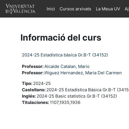
Ves al contingut principal
Inici
Cursos arxivats
La Meua UV
A
Informació del curs
2024-25 Estadística bàsica Gr.B-T (34152)
Professor:
Alcaide Catalan, Mario
Professor:
Iñiguez Hernandez, Maria Del Carmen
Tipo
:
2024-25
Castellano
:
2024-25 Estadística Básica Gr.B-T (3415
Inglés
:
2024-25 Basic statistics Gr.B-T (34152)
Titulaciones
:
1107,1935,1936