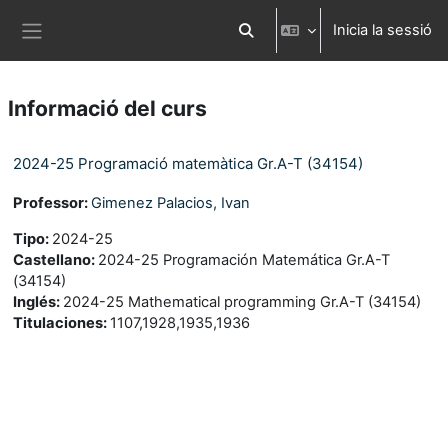
Ves al contingut principal
Inicia la sessió
Commuta l'entrada de la cerca
Panell lateral
Informació del curs
2024-25 Programació matemàtica Gr.A-T (34154)
Professor:
Gimenez Palacios, Ivan
Tipo
:
2024-25
Castellano
:
2024-25 Programación Matemática Gr.A-T
(34154)
Inglés
:
2024-25 Mathematical programming Gr.A-T (34154)
Titulaciones
:
1107,1928,1935,1936