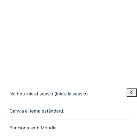
Obre
No heu iniciat sessió (
Inicia la sessió
)
Canvia al tema estàndard.
Funciona amb
Moodle