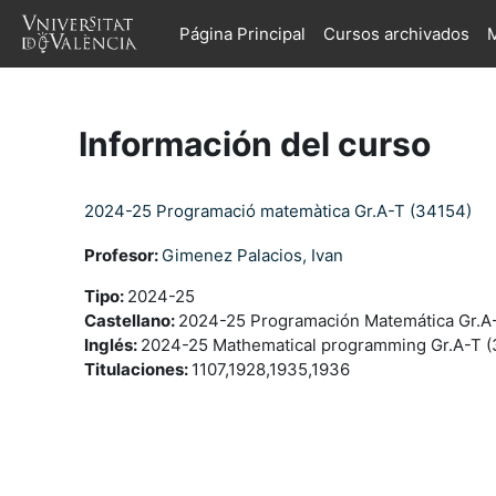
Salta al contenido principal
Página Principal
Cursos archivados
M
Información del curso
2024-25 Programació matemàtica Gr.A-T (34154)
Profesor:
Gimenez Palacios, Ivan
Tipo
:
2024-25
Castellano
:
2024-25 Programación Matemática Gr.A
Inglés
:
2024-25 Mathematical programming Gr.A-T 
Titulaciones
:
1107,1928,1935,1936