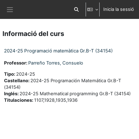
Ves al contingut principal
Inicia la sessió
Commuta l'entrada de la cerca
Panell lateral
Informació del curs
2024-25 Programació matemàtica Gr.B-T (34154)
Professor:
Parreño Torres, Consuelo
Tipo
:
2024-25
Castellano
:
2024-25 Programación Matemática Gr.B-T
(34154)
Inglés
:
2024-25 Mathematical programming Gr.B-T (34154)
Titulaciones
:
1107,1928,1935,1936