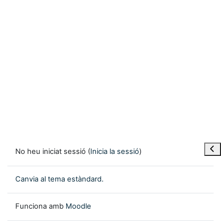
Obre
No heu iniciat sessió (
Inicia la sessió
)
Canvia al tema estàndard.
Funciona amb
Moodle