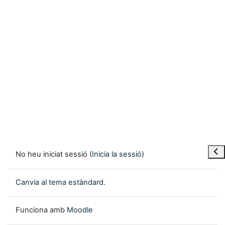
Obre
No heu iniciat sessió (
Inicia la sessió
)
Canvia al tema estàndard.
Funciona amb
Moodle