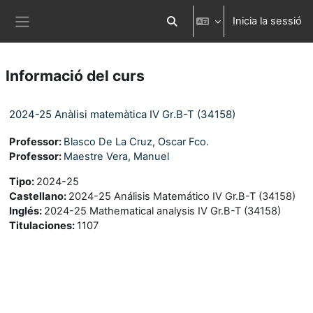
Ves al contingut principal
Inicia la sessió
Commuta l'entrada de la cerca
Panell lateral
Informació del curs
2024-25 Anàlisi matemàtica IV Gr.B-T (34158)
Professor:
Blasco De La Cruz, Oscar Fco.
Professor:
Maestre Vera, Manuel
Tipo
:
2024-25
Castellano
:
2024-25 Análisis Matemático IV Gr.B-T (34158)
Inglés
:
2024-25 Mathematical analysis IV Gr.B-T (34158)
Titulaciones
:
1107