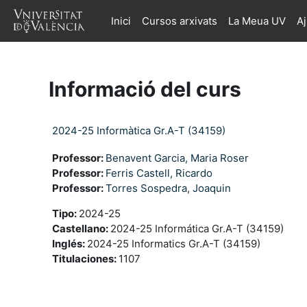
Ves al contingut principal
Inici
Cursos arxivats
La Meua UV
A
Informació del curs
2024-25 Informàtica Gr.A-T (34159)
Professor:
Benavent Garcia, Maria Roser
Professor:
Ferris Castell, Ricardo
Professor:
Torres Sospedra, Joaquin
Tipo
:
2024-25
Castellano
:
2024-25 Informática Gr.A-T (34159)
Inglés
:
2024-25 Informatics Gr.A-T (34159)
Titulaciones
:
1107